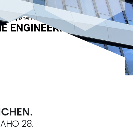
Ihr Fachplaner Fassaden
E ENGINEERING
ICHEN.
 AHO 28.